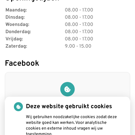
Maandag:
08.00 - 17.00
Dinsdag:
08.00 - 17.00
Woensdag:
08.00 - 17.00
Donderdag:
08.00 - 17.00
Vrijdag:
08.00 - 17.00
Zaterdag:
9.00 - 15.00
Facebook
U heeft geen toestemming gegeven voor
de
analytische cookies
die nodig zijn
Deze website gebruikt cookies
om dit te zien.
Wij gebruiken noodzakelijke cookies zodat deze
Cookie-instellingen wijzigen
website goed kan werken. Voor analytische
cookies en externe inhoud vragen wij uw
toestemming.