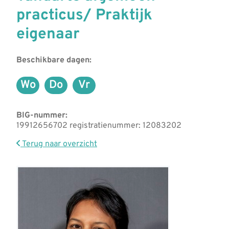
practicus/ Praktijk
eigenaar
Beschikbare dagen:
Wo
Do
Vr
Woensdag
Donderdag
Vrijdag
BIG-nummer:
19912656702 registratienummer: 12083202
Terug naar overzicht