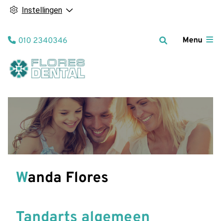
Instellingen
Tel:
Menu
010 2340346
Wanda Flores
Tandarts algemeen