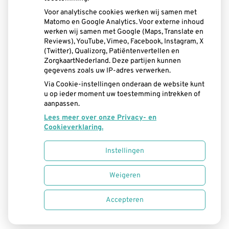
Voor analytische cookies werken wij samen met
Matomo en Google Analytics. Voor externe inhoud
werken wij samen met Google (Maps, Translate en
Reviews), YouTube, Vimeo, Facebook, Instagram, X
(Twitter), Qualizorg, Patiëntenvertellen en
ZorgkaartNederland. Deze partijen kunnen
gegevens zoals uw IP-adres verwerken.
Via Cookie-instellingen onderaan de website kunt
u op ieder moment uw toestemming intrekken of
aanpassen.
Lees meer over onze Privacy- en
Cookieverklaring.
Instellingen
Uw Zorg Online
|
Beheer
Bezoek
Weigeren
onze
Privacy verklaring
|
Cookie-instellingen
|
facebook
Accepteren
Voorwaarden
pagina