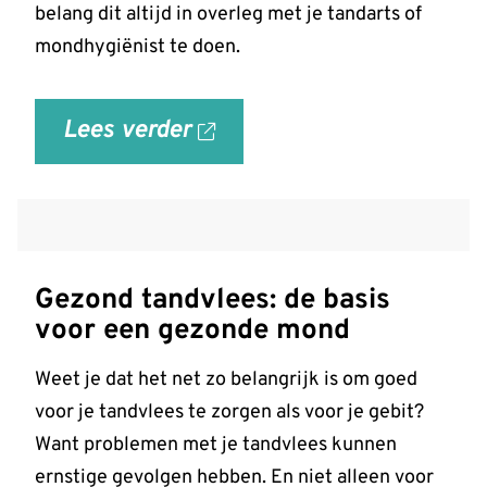
belang dit altijd in overleg met je tandarts of
mondhygiënist te doen.
Lees verder
over
'Tanden
bleken?
Laat
het
Gezond tandvlees: de basis
veilig
voor een gezonde mond
doen!'
op
Weet je dat het net zo belangrijk is om goed
allesoverhetgebit.nl
voor je tandvlees te zorgen als voor je gebit?
Want problemen met je tandvlees kunnen
ernstige gevolgen hebben. En niet alleen voor