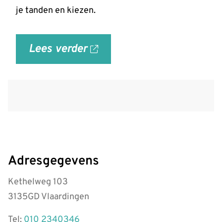
je tanden en kiezen.
Lees verder
over
'Gezond
tandvlees:
de
basis
voor
een
gezonde
Adresgegevens
mond'
Kethelweg 103
op
3135GD Vlaardingen
allesoverhetgebit.nl
Tel:
010 2340346