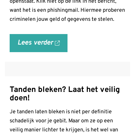
openstaat. Klik niet op de link in het bericht,
want het is een phishingmail. Hiermee proberen
criminelen jouw geld of gegevens te stelen.
Lees verder
over
'Let
op:
valse
Infomedics-
Tanden bleken? Laat het veilig
mails
doen!
over
openstaande
Je tanden laten bleken is niet per definitie
rekening'
schadelijk voor je gebit. Maar om ze op een
op
veilig manier lichter te krijgen, is het wel van
allesoverhetgebit.nl