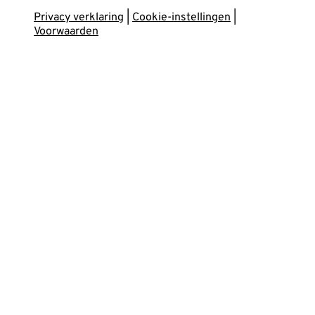
onze
Privacy verklaring
|
Cookie-instellingen
|
facebook
Voorwaarden
pagina