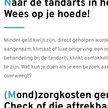
Naar de tandarts in het buitenland?
Wees op je hoede!
Minder geld kwijt zijn, direct geholpen word
aangenaam klimaat of luxe omgeving: een re
behandeling bij de tandarts klinkt aanlokkel
te zijn. Wat kun je doen als je een bezoek aa
overweegt?
(Mond)zorgkosten gemaakt in 2025?
Check of die aftrekba