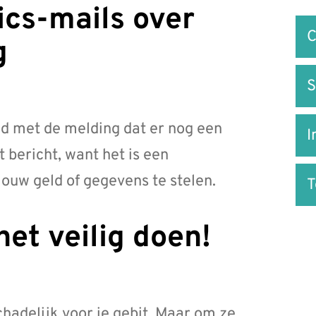
Snel
C
na
g
S
nd met de melding dat er nog een
I
t bericht, want het is een
ouw geld of gegevens te stelen.
het veilig doen!
schadelijk voor je gebit. Maar om ze