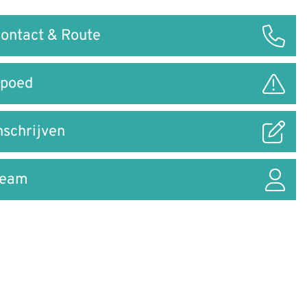
ontact & Route
ar
poed
nschrijven
Team