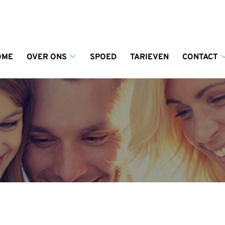
enu
OME
OVER ONS
SPOED
TARIEVEN
CONTACT
Over
ons
submenu