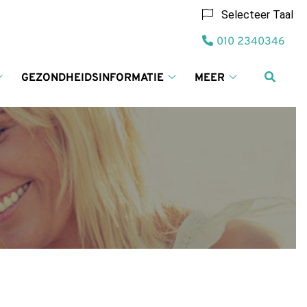
Selecteer Taal
Tel:
010 2340346
GEZONDHEIDSINFORMATIE
MEER
Contact
Gezondheidsinformatie
Meer
submenu
submenu
submenu